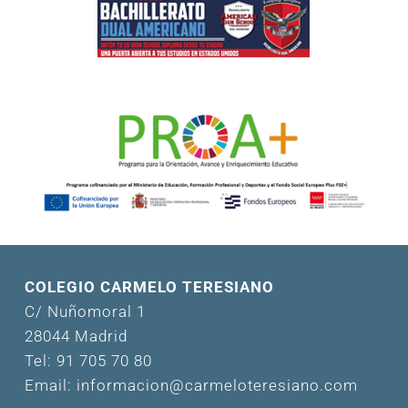
COLEGIO CARMELO TERESIANO
C/ Nuñomoral 1
28044 Madrid
Tel: 91 705 70 80
Email: informacion@carmeloteresiano.com