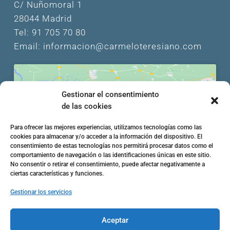
C/ Nuñomoral 1
28044 Madrid
Tel: 91 705 70 80
Email: informacion@carmeloteresiano.com
Gestionar el consentimiento
de las cookies
Haz clic en «Estoy de acuerdo» para activar
Para ofrecer las mejores experiencias, utilizamos tecnologías como las
Google maps
cookies para almacenar y/o acceder a la información del dispositivo. El
Política de cookies
consentimiento de estas tecnologías nos permitirá procesar datos como el
comportamiento de navegación o las identificaciones únicas en este sitio.
Estoy de acuerdo
No consentir o retirar el consentimiento, puede afectar negativamente a
ciertas características y funciones.
Gestionar los servicios
Aceptar